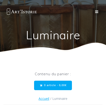
Passer
au
contenu
Luminaire
Contenu du panier :
0 article -
0,00
€
Accueil
/ Luminaire