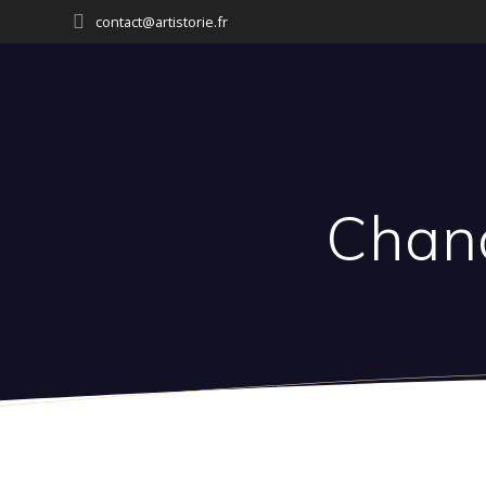
Passer
contact@artistorie.fr
au
contenu
Chand