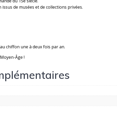
mande du 15e siècle.
 issus de musées et de collections privées.
n au chiffon une à deux fois par an.
u Moyen-Âge !
mplémentaires