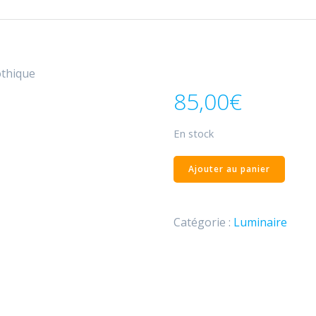
othique
85,00
€
En stock
quantité
Ajouter au panier
de
Chandelier
à
Catégorie :
Luminaire
pique
gothique