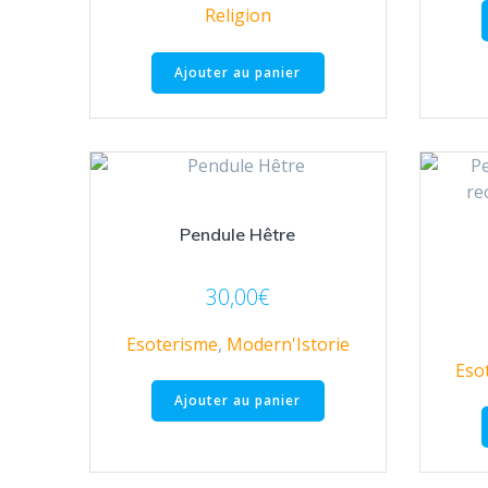
Religion
Ajouter au panier
Pendule Hêtre
30,00
€
Esoterisme
,
Modern'Istorie
Eso
Ajouter au panier