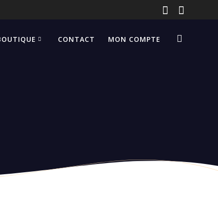
BOUTIQUE
CONTACT
MON COMPTE