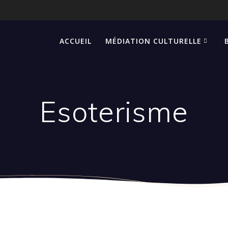
ACCUEIL
MÉDIATION CULTURELLE
Esoterisme