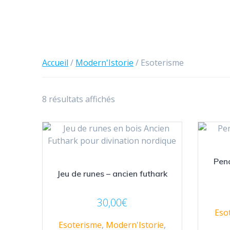
Accueil
/
Modern'Istorie
/ Esoterisme
8 résultats affichés
Pen
Jeu de runes – ancien futhark
30,00
€
Eso
Esoterisme
,
Modern'Istorie
,