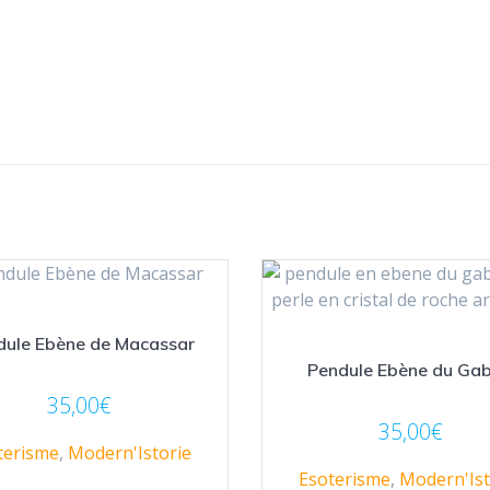
dule Ebène de Macassar
Pendule Ebène du Ga
35,00
€
35,00
€
terisme
,
Modern'Istorie
Esoterisme
,
Modern'Ist