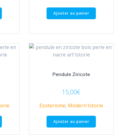
Ajouter au panier
Pendule Ziricote
15,00
€
orie
Esoterisme
,
Modern'Istorie
Ajouter au panier